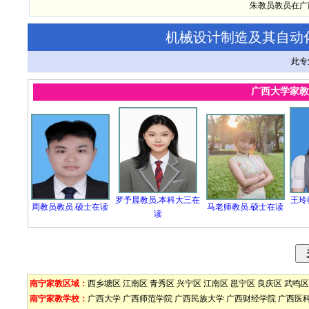
朱教员教员在广
机械设计制造及其自动
此专
广西大学家教
罗予晨教员.本科大三在
王玲
周教员教员.硕士在读
马老师教员.硕士在读
读
南宁家教区域：
西乡塘区
江南区
青秀区
兴宁区
江南区
邕宁区
良庆区
武鸣区
南宁家教学校：
广西大学
广西师范学院
广西民族大学
广西财经学院
广西医