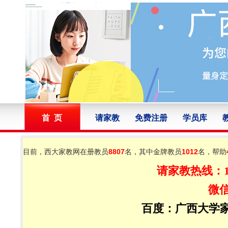
首 页
请家教
免费注册
学员库
目前，西大家教网在册教员
8
807
名，其中金牌教员
1012
名，帮助
请家教热线：156
微
百度：广西大学家