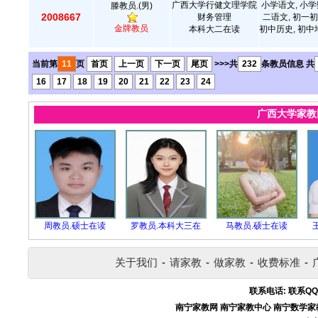
广西大学行健文理学院
小学语文, 小学
滕教员.(男)
2008667
财务管理
二语文, 初一初
金牌教员
本科大二在读
初中历史, 初中
当前第
11
页
首页
上一页
下一页
尾页
>>>共
232
条教员信息 共
16
17
18
19
20
21
22
23
24
广西大学家
周教员.硕士在读
罗教员.本科大三在
马教员.硕士在读
关于我们
-
请家教
-
做家教
-
收费标准
-
联系电话:
联系QQ
南宁家教网
南宁家教中心
南宁数学家