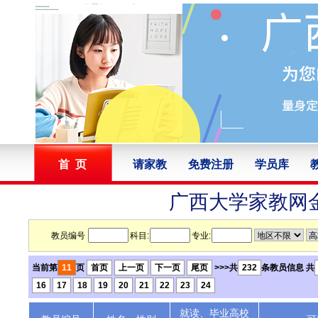
首 页
请家教
免费注册
学员库
广西大学家教网
教员编号
科目:
专业:
当前第
11
页
首页
上一页
下一页
尾页
>>>共
232
条教员信息 共
16
17
18
19
20
21
22
23
24
就读、毕业高校